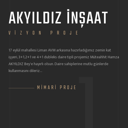
AKYILDIZ İNŞAAT
V
Erdek
VİZYON PROJE
proje
17 eylül mahallesi Liman AVM arkasına hazırladığımız zemin kat
1
işyeri, 3+1,2+1 ve 4+1 dubleks daire tipli projemiz Müteahhit Hamza
AKYILDIZ Bey'e hayırlı olsun. Daire sahiplerine mutlu günlerde
kullanmasını dileriz...
MİMARİ PROJE